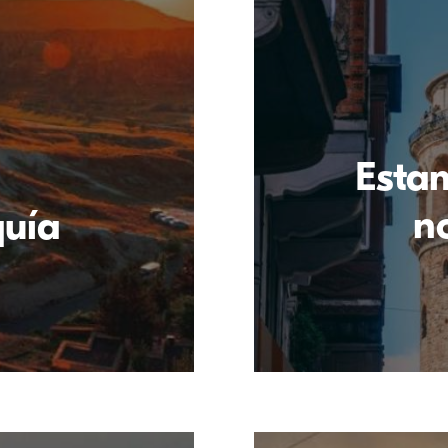
Esta
n
quía