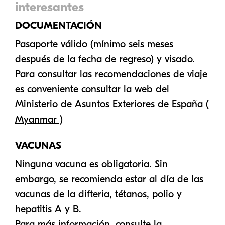
interesantes
Hoteles
DOCUMENTACIÓN
Vuelos
Pasaporte válido (mínimo seis meses
Nosotros
después de la fecha de regreso) y visado.
Para consultar las recomendaciones de viaje
Contacto
es conveniente consultar la web del
Ministerio de Asuntos Exteriores de España
(
Myanmar )
VACUNAS
Ninguna vacuna es obligatoria. Sin
embargo, se recomienda estar al día de las
vacunas de la difteria, tétanos, polio y
hepatitis A y B.
Para más información, consulte la