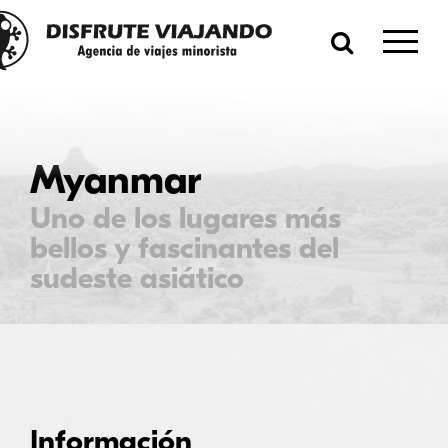
Myanmar
Uno de los lugares más
bellos y fascinantes del
sudeste asiático
Información