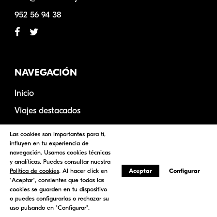
952 56 94 38
NAVEGACIÓN
Inicio
Viajes destacados
Destinos
Las cookies son importantes para ti,
influyen en tu experiencia de
Hoteles
navegación. Usamos cookies técnicas
y analíticas. Puedes consultar nuestra
Vuelos
Política de cookies
. Al hacer click en
Aceptar
Configurar
Nosotros
"Aceptar", consientes que todas las
cookies se guarden en tu dispositivo
Contacto
o puedes configurarlas o rechazar su
uso pulsando en "Configurar".